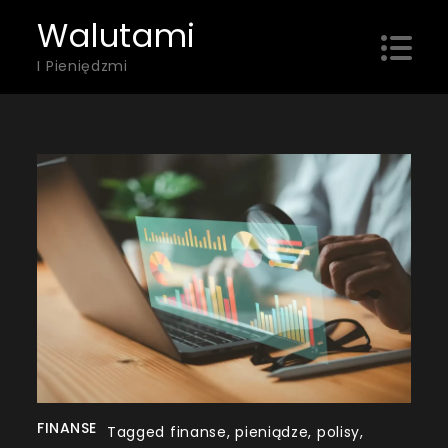
Skip
Walutami
to
I Pieniędzmi
content
FINANSE
Tagged
finanse
,
pieniądze
,
polisy
,