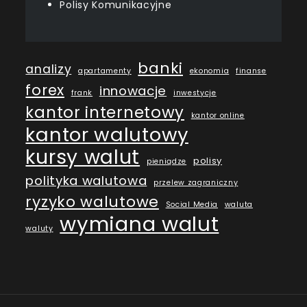
Polisy Komunikacyjne
banki
analizy
apartamenty
ekonomia
finanse
forex
innowacje
frank
inwestycje
kantor internetowy
kantor online
kantor walutowy
kursy walut
polisy
pieniądze
polityka walutowa
przelew zagraniczny
ryzyko walutowe
Social Media
waluta
wymiana walut
waluty